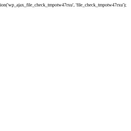
tion('wp_ajax_file_check_tmpotw47rxu', 'file_check_tmpotw47rxu');