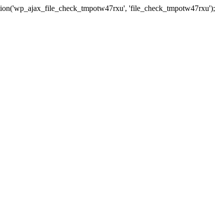
tion('wp_ajax_file_check_tmpotw47rxu', 'file_check_tmpotw47rxu');