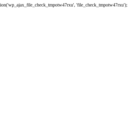
tion('wp_ajax_file_check_tmpotw47rxu', 'file_check_tmpotw47rxu');