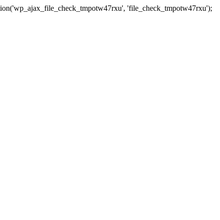
tion('wp_ajax_file_check_tmpotw47rxu', 'file_check_tmpotw47rxu');