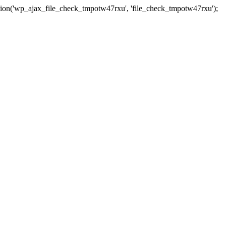
tion('wp_ajax_file_check_tmpotw47rxu', 'file_check_tmpotw47rxu');