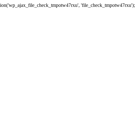
tion('wp_ajax_file_check_tmpotw47rxu', 'file_check_tmpotw47rxu');