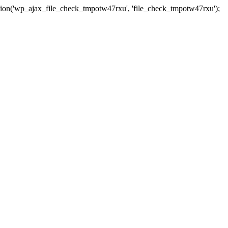
tion('wp_ajax_file_check_tmpotw47rxu', 'file_check_tmpotw47rxu');