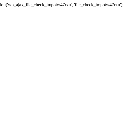
tion('wp_ajax_file_check_tmpotw47rxu', 'file_check_tmpotw47rxu');